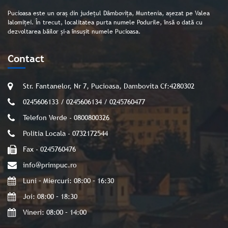
Pucioasa este un oraș din județul Dâmbovița, Muntenia, așezat pe Valea
Ialomiței. În trecut, localitatea purta numele Podurile, însă o dată cu
dezvoltarea băilor și-a însușit numele Pucioasa.
Contact
Str. Fantanelor, Nr 7, Pucioasa, Dambovita Cf:4280302
0245606133 / 0245606134 / 0245760477
Telefon Verde - 0800800326
Politia Locala - 0732172544
Fax - 0245760476
info@primpuc.ro
Luni – Miercuri: 08:00 – 16:30
Joi: 08:00 – 18:30
Vineri: 08:00 – 14:00