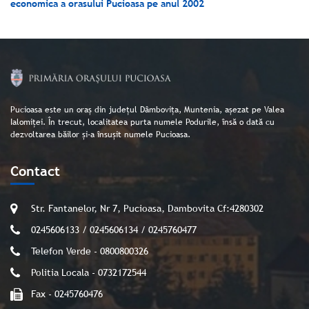
economica a orasului Pucioasa pe anul 2002
Pucioasa este un oraș din județul Dâmbovița, Muntenia, așezat pe Valea
Ialomiței. În trecut, localitatea purta numele Podurile, însă o dată cu
dezvoltarea băilor și-a însușit numele Pucioasa.
Contact
Str. Fantanelor, Nr 7, Pucioasa, Dambovita Cf:4280302
0245606133 / 0245606134 / 0245760477
Telefon Verde - 0800800326
Politia Locala - 0732172544
Fax - 0245760476