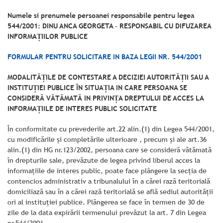
Numele si prenumele persoanei responsabile pentru legea
544/2001: DINU ANCA GEORGETA – RESPONSABIL CU DIFUZAREA
INFORMAȚIILOR PUBLICE
FORMULAR PENTRU SOLICITARE IN BAZA LEGII NR. 544/2001
MODALITĂȚILE DE CONTESTARE A DECIZIEI AUTORITĂȚII SAU A
INSTITUȚIEI PUBLICE ÎN SITUAȚIA IN CARE PERSOANA SE
CONSIDERĂ VĂTĂMATĂ IN PRIVINȚA DREPTULUI DE ACCES LA
INFORMAȚIILE DE INTERES PUBLIC SOLICITATE
În conformitate cu prevederile art.22 alin.(1) din Legea 544/2001,
cu modificările și completările ulterioare , precum şi ale art.36
alin.(1) din HG nr.123/2002, persoana care se consideră vătămată
în drepturile sale, prevăzute de legea privind liberul acces la
informaţiile de interes public, poate face plângere la secţia de
contencios administrativ a tribunalului în a cărei rază teritorială
domiciliază sau în a cărei rază teritorială se află sediul autorităţii
ori al instituţiei publice. Plângerea se face în termen de 30 de
zile de la data expirării termenului prevăzut la art. 7 din Legea