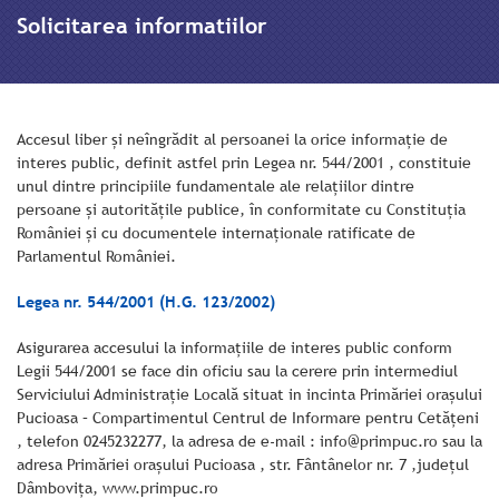
Solicitarea informatiilor
Accesul liber şi neîngrădit al persoanei la orice informaţie de
interes public, definit astfel prin Legea nr. 544/2001 , constituie
unul dintre principiile fundamentale ale relaţiilor dintre
persoane şi autorităţile publice, în conformitate cu Constituţia
României şi cu documentele internaţionale ratificate de
Parlamentul României.
Legea nr. 544/2001 (H.G. 123/2002)
Asigurarea accesului la informaţiile de interes public conform
Legii 544/2001 se face din oficiu sau la cerere prin intermediul
Serviciului Administrație Locală situat in incinta Primăriei oraşului
Pucioasa – Compartimentul Centrul de Informare pentru Cetățeni
, telefon 0245232277, la adresa de e-mail : info@primpuc.ro sau la
adresa Primăriei oraşului Pucioasa , str. Fântânelor nr. 7 ,județul
Dâmbovița, www.primpuc.ro