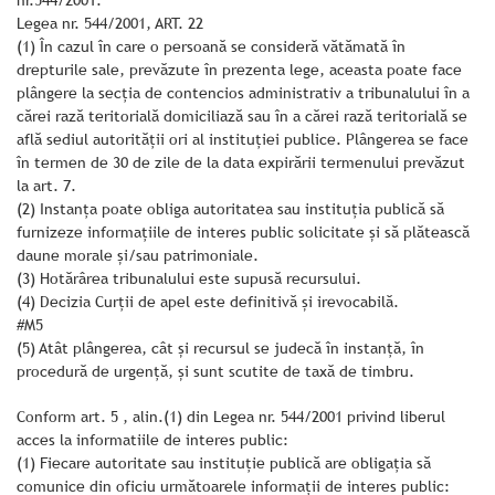
nr.544/2001.
Legea nr. 544/2001, ART. 22
(1) În cazul în care o persoană se consideră vătămată în
drepturile sale, prevăzute în prezenta lege, aceasta poate face
plângere la secţia de contencios administrativ a tribunalului în a
cărei rază teritorială domiciliază sau în a cărei rază teritorială se
află sediul autorităţii ori al instituţiei publice. Plângerea se face
în termen de 30 de zile de la data expirării termenului prevăzut
la art. 7.
(2) Instanţa poate obliga autoritatea sau instituţia publică să
furnizeze informaţiile de interes public solicitate şi să plătească
daune morale şi/sau patrimoniale.
(3) Hotărârea tribunalului este supusă recursului.
(4) Decizia Curţii de apel este definitivă şi irevocabilă.
#M5
(5) Atât plângerea, cât şi recursul se judecă în instanţă, în
procedură de urgenţă, şi sunt scutite de taxă de timbru.
Conform art. 5 , alin.(1) din Legea nr. 544/2001 privind liberul
acces la informatiile de interes public:
(1) Fiecare autoritate sau instituţie publică are obligaţia să
comunice din oficiu următoarele informaţii de interes public: