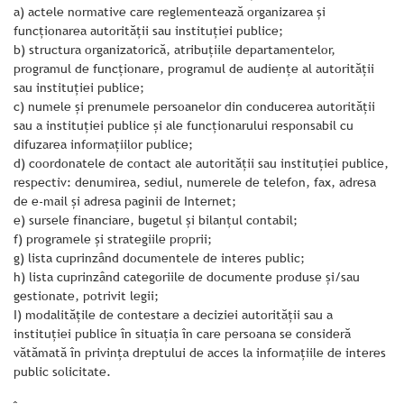
a) actele normative care reglementează organizarea şi
funcţionarea autorităţii sau instituţiei publice;
b) structura organizatorică, atribuţiile departamentelor,
programul de funcţionare, programul de audienţe al autorităţii
sau instituţiei publice;
c) numele şi prenumele persoanelor din conducerea autorităţii
sau a instituţiei publice şi ale funcţionarului responsabil cu
difuzarea informaţiilor publice;
d) coordonatele de contact ale autorităţii sau instituţiei publice,
respectiv: denumirea, sediul, numerele de telefon, fax, adresa
de e-mail şi adresa paginii de Internet;
e) sursele financiare, bugetul şi bilanţul contabil;
f) programele şi strategiile proprii;
g) lista cuprinzând documentele de interes public;
h) lista cuprinzând categoriile de documente produse şi/sau
gestionate, potrivit legii;
I) modalităţile de contestare a deciziei autorităţii sau a
instituţiei publice în situaţia în care persoana se consideră
vătămată în privinţa dreptului de acces la informaţiile de interes
public solicitate.