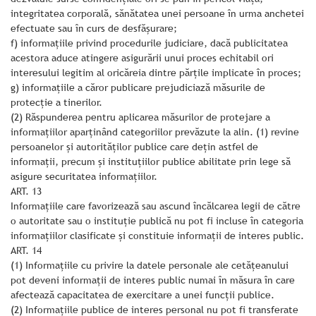
integritatea corporală, sănătatea unei persoane în urma anchetei
efectuate sau în curs de desfăşurare;
f) informaţiile privind procedurile judiciare, dacă publicitatea
acestora aduce atingere asigurării unui proces echitabil ori
interesului legitim al oricăreia dintre părţile implicate în proces;
g) informaţiile a căror publicare prejudiciază măsurile de
protecţie a tinerilor.
(2) Răspunderea pentru aplicarea măsurilor de protejare a
informaţiilor aparţinând categoriilor prevăzute la alin. (1) revine
persoanelor şi autorităţilor publice care deţin astfel de
informaţii, precum şi instituţiilor publice abilitate prin lege să
asigure securitatea informaţiilor.
ART. 13
Informaţiile care favorizează sau ascund încălcarea legii de către
o autoritate sau o instituţie publică nu pot fi incluse în categoria
informaţiilor clasificate şi constituie informaţii de interes public.
ART. 14
(1) Informaţiile cu privire la datele personale ale cetăţeanului
pot deveni informaţii de interes public numai în măsura în care
afectează capacitatea de exercitare a unei funcţii publice.
(2) Informaţiile publice de interes personal nu pot fi transferate