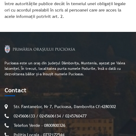
între autorităţile publice decât în temeiul unei obligaţii legale
ori cu acordul prealabil în scris al persoanei care are acces la
acele informaţii potrivit art. 2.
Pucioasa este un oraș din județul Dâmbovița, Muntenia, așezat pe Valea
Ialomiței. În trecut, localitatea purta numele Podurile, însă o dată cu
dezvoltarea băilor și-a însușit numele Pucioasa.
Contact
Str. Fantanelor, Nr 7, Pucioasa, Dambovita Cf:4280302
0245606133 / 0245606134 / 0245760477
Telefon Verde - 0800800326
Politia Locala - 0732172544