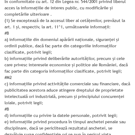
În conformitate cu art. 12 din Legea nr. 544/2001 privind liberul
acces la informațiile de interes public, cu modificările și
completările ulterioare .
(1) Se exceptează de la accesul liber al cetăţenilor, prevăzut la
art. 1 şi, respectiv, la art. 11^1, următoarele informaţii:
#B
a) informaţiile din domeniul apărării naţionale, siguranţei şi
ordinii publice, dacă fac parte din categoriile informaţiilor
clasificate, potrivit legii;
b) informaţiile privind deliberările autorităţilor, precum şi cele
care privesc interesele economice şi politice ale României, dacă
fac parte din categoria informaţiilor clasificate, potrivit legii;
#M2
c) informaţiile privind activităţile comerciale sau financiare, dacă
publicitatea acestora aduce atingere dreptului de proprietate
intelectuală ori industrială, precum şi principiului concurenţei
loiale, potrivit legii;
#B
d) informaţiile cu privire la datele personale, potrivit legii;
e) informaţiile privind procedura în timpul anchetei penale sau
disciplinare, dacă se periclitează rezultatul anchetei, se
dezvăluie surse confidenţiale ori se pun în pericol viaţa,