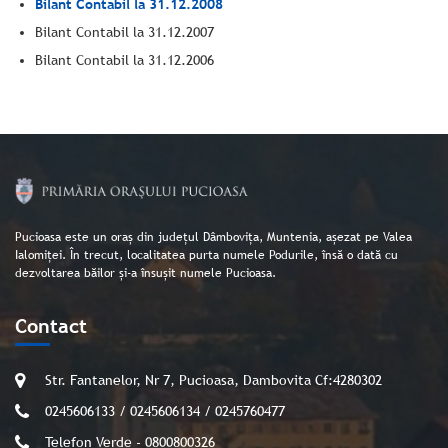
Bilant Contabil la 31.12.2008
Bilant Contabil la 31.12.2007
Bilant Contabil la 31.12.2006
Pucioasa este un oraș din județul Dâmbovița, Muntenia, așezat pe Valea
Ialomiței. În trecut, localitatea purta numele Podurile, însă o dată cu
dezvoltarea băilor și-a însușit numele Pucioasa.
Contact
Str. Fantanelor, Nr 7, Pucioasa, Dambovita Cf:4280302
0245606133 / 0245606134 / 0245760477
Telefon Verde - 0800800326