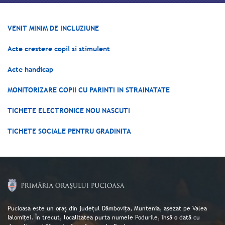
VENIT MINIM DE INCLUZIUNE
Acte crestere copil si stimulent
Acte handicap
MONITORIZARE COPII CU PARINTI IN STRAINATATE
TICHETE ELECTRONICE NOU NASCUTI
TICHETE SOCIALE PENTRU GRADINITA
Pucioasa este un oraș din județul Dâmbovița, Muntenia, așezat pe Valea
Ialomiței. În trecut, localitatea purta numele Podurile, însă o dată cu