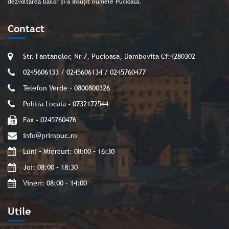
dezvoltarea băilor și-a însușit numele Pucioasa.
Contact
Str. Fantanelor, Nr 7, Pucioasa, Dambovita Cf:4280302
0245606133 / 0245606134 / 0245760477
Telefon Verde - 0800800326
Politia Locala - 0732172544
Fax - 0245760476
info@primpuc.ro
Luni – Miercuri: 08:00 – 16:30
Joi: 08:00 – 18:30
Vineri: 08:00 – 14:00
Utile