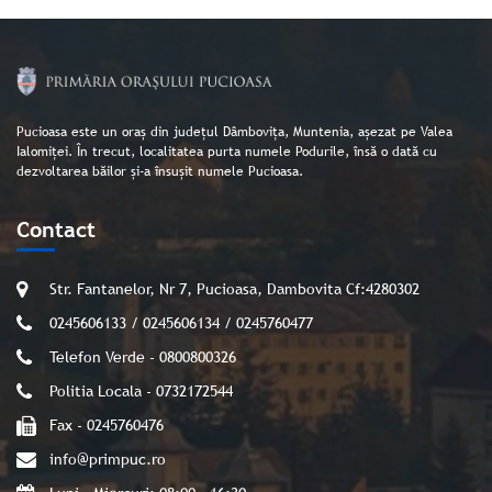
Pucioasa este un oraș din județul Dâmbovița, Muntenia, așezat pe Valea
Ialomiței. În trecut, localitatea purta numele Podurile, însă o dată cu
dezvoltarea băilor și-a însușit numele Pucioasa.
Contact
Str. Fantanelor, Nr 7, Pucioasa, Dambovita Cf:4280302
0245606133 / 0245606134 / 0245760477
Telefon Verde - 0800800326
Politia Locala - 0732172544
Fax - 0245760476
info@primpuc.ro