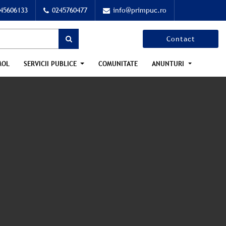
45606133
0245760477
info@primpuc.ro
Contact
MOL
SERVICII PUBLICE
COMUNITATE
ANUNTURI