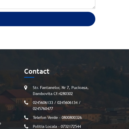
Contact
Str. Fantanelor, Nr 7, Pucioasa,
Dambovita Cf:4280302
0245606133 / 0245606134 /
0245760477
Telefon Verde - 0800800326
e
Politia Locala - 0732172544