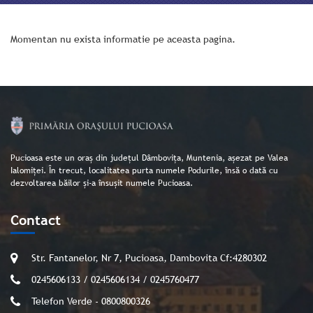
Momentan nu exista informatie pe aceasta pagina.
Pucioasa este un oraș din județul Dâmbovița, Muntenia, așezat pe Valea
Ialomiței. În trecut, localitatea purta numele Podurile, însă o dată cu
dezvoltarea băilor și-a însușit numele Pucioasa.
Contact
Str. Fantanelor, Nr 7, Pucioasa, Dambovita Cf:4280302
0245606133 / 0245606134 / 0245760477
Telefon Verde - 0800800326