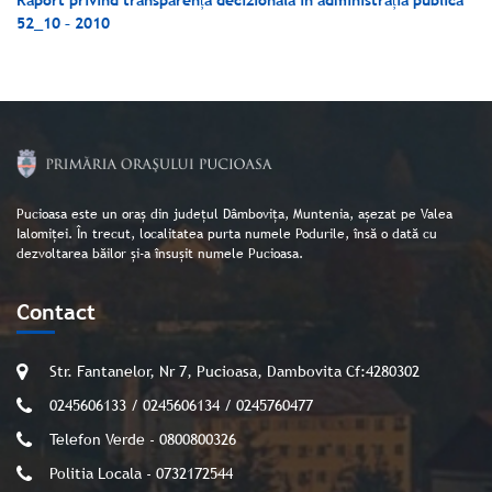
Raport privind transparența decizională în administrația publică
52_10
– 2010
Pucioasa este un oraș din județul Dâmbovița, Muntenia, așezat pe Valea
Ialomiței. În trecut, localitatea purta numele Podurile, însă o dată cu
dezvoltarea băilor și-a însușit numele Pucioasa.
Contact
Str. Fantanelor, Nr 7, Pucioasa, Dambovita Cf:4280302
0245606133 / 0245606134 / 0245760477
Telefon Verde - 0800800326
Politia Locala - 0732172544