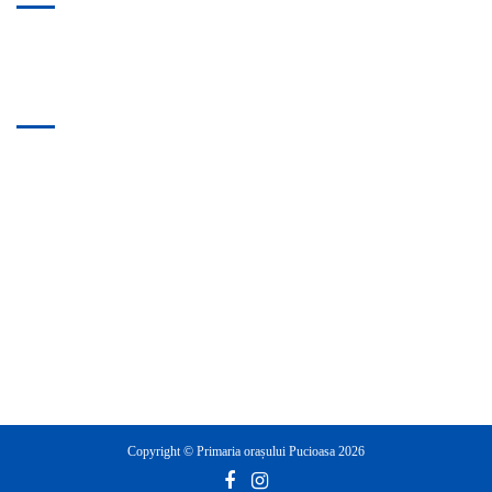
CNIPT PUCIOASA
Pagini
Evenimente recente
Politica confidentialitate
Contact
Anunturi
Anunturi Comunicare Acte Fiscale
Sesizari
Copyright © Primaria orașului Pucioasa 2026