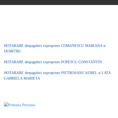
ANUNTURI HOTARARI EXPROPRIERI
HOTARARE despagubiri expropriere COMANESCU MARIANA si
DUMITRU
HOTARARE despagubiri expropriere POPESCU CONSTANTIN
HOTARARE despagubiri expropriere PIETROSANU AUREL si LATA
GABRIELA MARIETA
Pucioasa este un oraș din județul Dâmbovița, Muntenia, așezat pe Valea Ialomiței. În