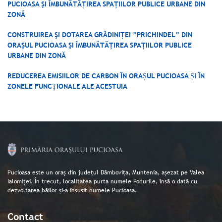
PUCIOASA ŞI ÎMBUNĂTĂŢIREA SPAŢIILOR PUBLICE URBANE DIN
ZONĂ
CONSTRUIREA ŞI DOTAREA GRĂDINIŢEI ”PRICHINDEL” DIN
ORAŞUL PUCIOASA ŞI ÎMBUNĂTĂŢIREA SPAŢIILOR PUBLICE
URBANE DIN ZONĂ
REDUCEREA EMISIILOR DE CARBON ÎN ORAȘUL PUCIOASA ȘI ÎN
ZONELE FUNCȚIONALE ALE ACESTUIA
Pucioasa este un oraș din județul Dâmbovița, Muntenia, așezat pe Valea
Ialomiței. În trecut, localitatea purta numele Podurile, însă o dată cu
dezvoltarea băilor și-a însușit numele Pucioasa.
Contact