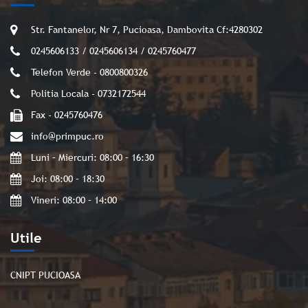
Str. Fantanelor, Nr 7, Pucioasa, Dambovita Cf:4280302
0245606133 / 0245606134 / 0245760477
Telefon Verde - 0800800326
Politia Locala - 0732172544
Fax - 0245760476
info@primpuc.ro
Luni – Miercuri: 08:00 – 16:30
Joi: 08:00 – 18:30
Vineri: 08:00 – 14:00
Utile
CNIPT PUCIOASA