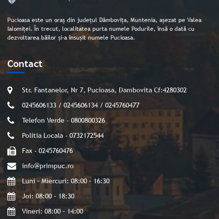
Pucioasa este un oraș din județul Dâmbovița, Muntenia, așezat pe Valea
Ialomiței. În trecut, localitatea purta numele Podurile, însă o dată cu
dezvoltarea băilor și-a însușit numele Pucioasa.
Contact
Str. Fantanelor, Nr 7, Pucioasa, Dambovita Cf:4280302
0245606133 / 0245606134 / 0245760477
Telefon Verde - 0800800326
Politia Locala - 0732172544
Fax - 0245760476
info@primpuc.ro
Luni – Miercuri: 08:00 – 16:30
Joi: 08:00 – 18:30
Vineri: 08:00 – 14:00