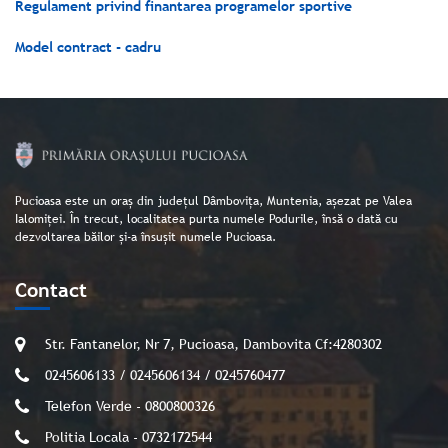
Regulament privind finantarea programelor sportive
Model contract - cadru
Pucioasa este un oraș din județul Dâmbovița, Muntenia, așezat pe Valea
Ialomiței. În trecut, localitatea purta numele Podurile, însă o dată cu
dezvoltarea băilor și-a însușit numele Pucioasa.
Contact
Str. Fantanelor, Nr 7, Pucioasa, Dambovita Cf:4280302
0245606133 / 0245606134 / 0245760477
Telefon Verde - 0800800326
Politia Locala - 0732172544