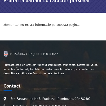
Protectia datelor cu caracter personal
Momentan nu exista informatie pe aceasta pagina.
Pucioasa este un oraș din județul Dâmbovița, Muntenia, așezat pe Valea
Ialomiței. În trecut, localitatea purta numele Podurile, însă o dată cu
dezvoltarea băilor și-a însușit numele Pucioasa.
Contact
Str. Fantanelor, Nr 7, Pucioasa, Dambovita Cf:4280302