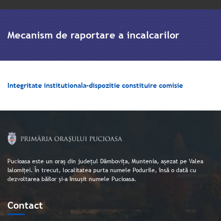
Mecanism de raportare a incalcarilor
Integritate institutionala-dispozitie constituire comisie
Pucioasa este un oraș din județul Dâmbovița, Muntenia, așezat pe Valea
Ialomiței. În trecut, localitatea purta numele Podurile, însă o dată cu
dezvoltarea băilor și-a însușit numele Pucioasa.
Contact