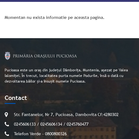
Momentan nu exista informatie pe aceasta pagina.
Pucioasa este un oraș din județul Dâmbovița, Muntenia, așezat pe Valea
Ialomiței. În trecut, localitatea purta numele Podurile, însă o dată cu
dezvoltarea băilor și-a însușit numele Pucioasa.
Contact
Str. Fantanelor, Nr 7, Pucioasa, Dambovita Cf:4280302
0245606133 / 0245606134 / 0245760477
Telefon Verde - 0800800326