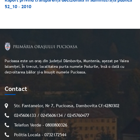
Raport privind transparența decizională în administrația publică
52_10
– 2010
Pucioasa este un oraș din județul Dâmbovița, Muntenia, așezat pe Valea
Ialomiței. În trecut, localitatea purta numele Podurile, însă o dată cu
dezvoltarea băilor și-a însușit numele Pucioasa.
Contact
Str. Fantanelor, Nr 7, Pucioasa, Dambovita Cf:4280302
0245606133 / 0245606134 / 0245760477
Telefon Verde - 0800800326
Politia Locala - 0732172544