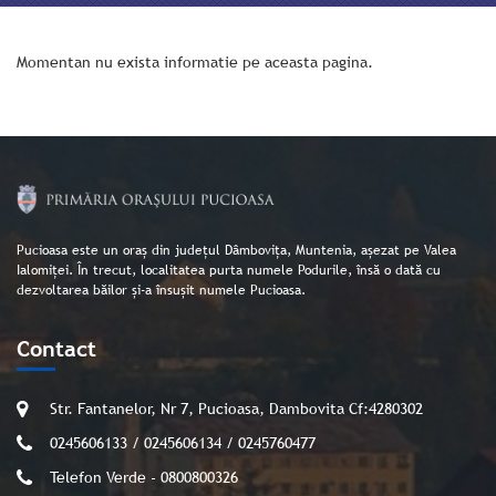
Momentan nu exista informatie pe aceasta pagina.
Pucioasa este un oraș din județul Dâmbovița, Muntenia, așezat pe Valea
Ialomiței. În trecut, localitatea purta numele Podurile, însă o dată cu
dezvoltarea băilor și-a însușit numele Pucioasa.
Contact
Str. Fantanelor, Nr 7, Pucioasa, Dambovita Cf:4280302
0245606133 / 0245606134 / 0245760477
Telefon Verde - 0800800326