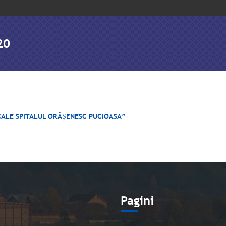
20
ICALE SPITALUL ORĂȘENESC PUCIOASA”
e
Pagini