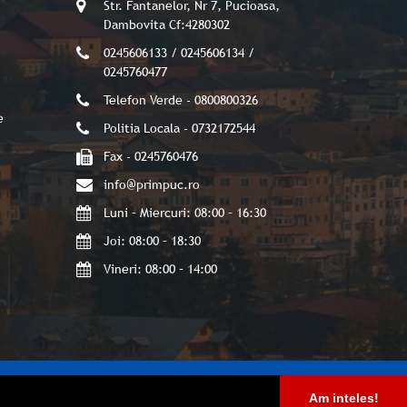
Str. Fantanelor, Nr 7, Pucioasa,
Dambovita Cf:4280302
0245606133 / 0245606134 /
0245760477
Telefon Verde - 0800800326
e
Politia Locala - 0732172544
Fax - 0245760476
info@primpuc.ro
Luni – Miercuri: 08:00 – 16:30
Joi: 08:00 – 18:30
Vineri: 08:00 – 14:00
Am inteles!