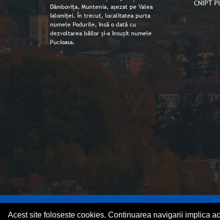
CNIPT P
Dâmbovița, Muntenia, așezat pe Valea
Ialomiței. În trecut, localitatea purta
numele Podurile, însă o dată cu
dezvoltarea băilor și-a însușit numele
Pucioasa.
Copyright © Primaria orașului Pucioasa 2026
Acest site foloseste cookies. Continuarea navigarii implica a