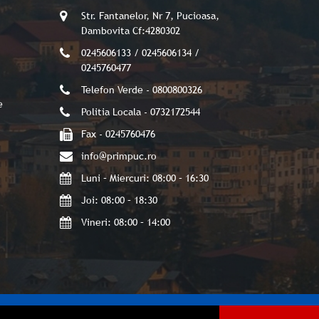
Str. Fantanelor, Nr 7, Pucioasa,
Dambovita Cf:4280302
0245606133 / 0245606134 /
0245760477
Telefon Verde - 0800800326
e
Politia Locala - 0732172544
Fax - 0245760476
info@primpuc.ro
Luni – Miercuri: 08:00 – 16:30
Joi: 08:00 – 18:30
Vineri: 08:00 – 14:00