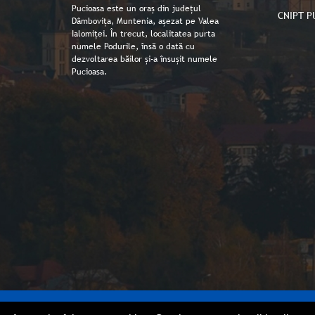
Pucioasa este un oraș din județul
CNIPT P
Dâmbovița, Muntenia, așezat pe Valea
Ialomiței. În trecut, localitatea purta
numele Podurile, însă o dată cu
dezvoltarea băilor și-a însușit numele
Pucioasa.
Copyright © Primaria orașului Pucioasa 2026