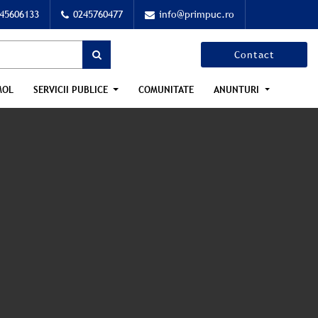
45606133
0245760477
info@primpuc.ro
Contact
MOL
SERVICII PUBLICE
COMUNITATE
ANUNTURI