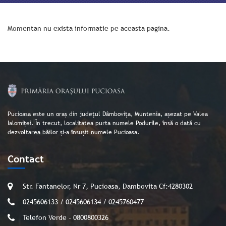
Momentan nu exista informatie pe aceasta pagina.
Pucioasa este un oraș din județul Dâmbovița, Muntenia, așezat pe Valea
Ialomiței. În trecut, localitatea purta numele Podurile, însă o dată cu
dezvoltarea băilor și-a însușit numele Pucioasa.
Contact
Str. Fantanelor, Nr 7, Pucioasa, Dambovita Cf:4280302
0245606133 / 0245606134 / 0245760477
Telefon Verde - 0800800326