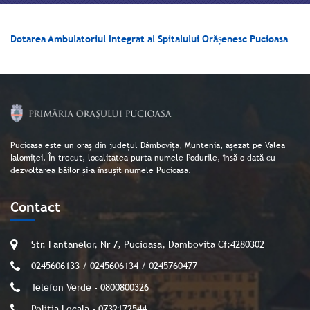
Dotarea Ambulatoriul Integrat al Spitalului Orășenesc Pucioasa
Pucioasa este un oraș din județul Dâmbovița, Muntenia, așezat pe Valea
Ialomiței. În trecut, localitatea purta numele Podurile, însă o dată cu
dezvoltarea băilor și-a însușit numele Pucioasa.
Contact
Str. Fantanelor, Nr 7, Pucioasa, Dambovita Cf:4280302
0245606133 / 0245606134 / 0245760477
Telefon Verde - 0800800326
Politia Locala - 0732172544