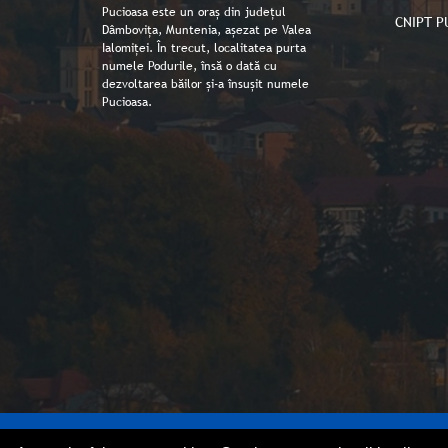
Pucioasa este un oraș din județul
CNIPT P
Dâmbovița, Muntenia, așezat pe Valea
Ialomiței. În trecut, localitatea purta
numele Podurile, însă o dată cu
dezvoltarea băilor și-a însușit numele
Pucioasa.
Copyright © Primaria orașului Pucioasa 2026