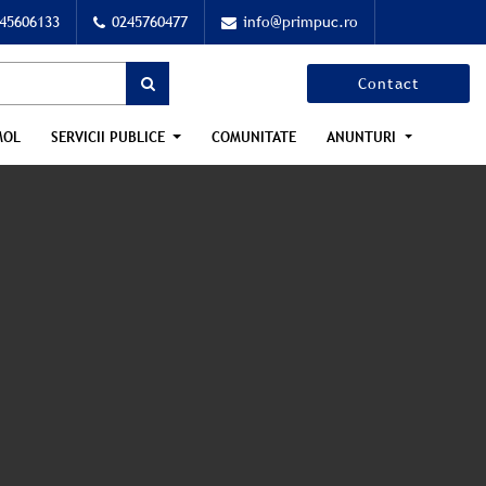
45606133
0245760477
info@primpuc.ro
Contact
MOL
SERVICII PUBLICE
COMUNITATE
ANUNTURI