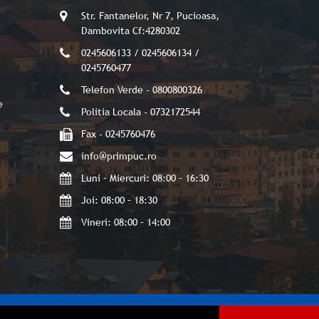
Str. Fantanelor, Nr 7, Pucioasa,
Dambovita Cf:4280302
0245606133 / 0245606134 /
0245760477
Telefon Verde - 0800800326
e
Politia Locala - 0732172544
Fax - 0245760476
info@primpuc.ro
Luni – Miercuri: 08:00 – 16:30
Joi: 08:00 – 18:30
Vineri: 08:00 – 14:00