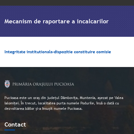
Mecanism de raportare a incalcarilor
Integritate institutionala-dispozitie constituire comisie
Pucioasa este un oraș din județul Dâmbovița, Muntenia, așezat pe Valea
Ialomiței. În trecut, localitatea purta numele Podurile, însă o dată cu
dezvoltarea băilor și-a însușit numele Pucioasa.
Contact