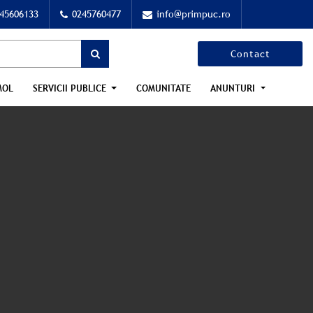
45606133
0245760477
info@primpuc.ro
Contact
MOL
SERVICII PUBLICE
COMUNITATE
ANUNTURI