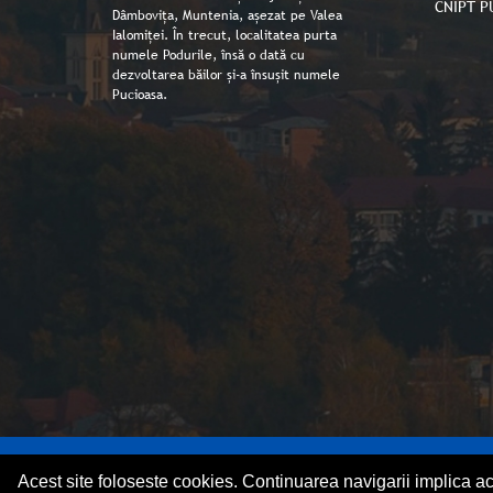
CNIPT P
Dâmbovița, Muntenia, așezat pe Valea
Ialomiței. În trecut, localitatea purta
numele Podurile, însă o dată cu
dezvoltarea băilor și-a însușit numele
Pucioasa.
Copyright © Primaria orașului Pucioasa 2026
Acest site foloseste cookies. Continuarea navigarii implica a