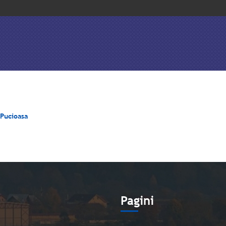
 Pucioasa
e
Pagini