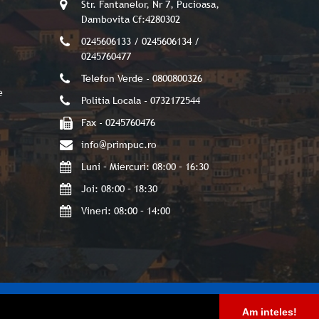
Str. Fantanelor, Nr 7, Pucioasa,
Dambovita Cf:4280302
0245606133 / 0245606134 /
0245760477
Telefon Verde - 0800800326
e
Politia Locala - 0732172544
Fax - 0245760476
info@primpuc.ro
Luni – Miercuri: 08:00 – 16:30
Joi: 08:00 – 18:30
Vineri: 08:00 – 14:00
Am inteles!