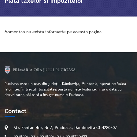
Plata taxelor si impozitelor
Momentan nu exista informatie pe aceasta pagina.
Pucioasa este un oraș din județul Dâmbovița, Muntenia, așezat pe Valea
Ialomiței. În trecut, localitatea purta numele Podurile, însă o dată cu
dezvoltarea băilor și-a însușit numele Pucioasa.
Contact
Str. Fantanelor, Nr 7, Pucioasa, Dambovita Cf:4280302