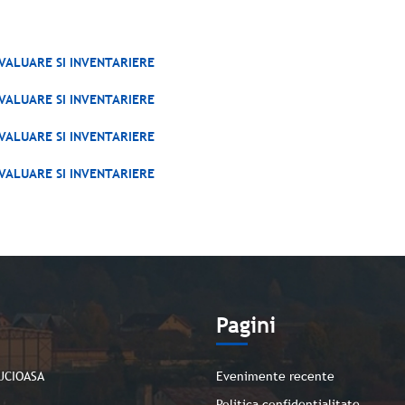
VALUARE SI INVENTARIERE
VALUARE SI INVENTARIERE
VALUARE SI INVENTARIERE
VALUARE SI INVENTARIERE
e
Pagini
UCIOASA
Evenimente recente
Politica confidentialitate