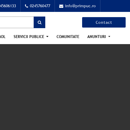
45606133
0245760477
info@primpuc.ro
Contact
MOL
SERVICII PUBLICE
COMUNITATE
ANUNTURI