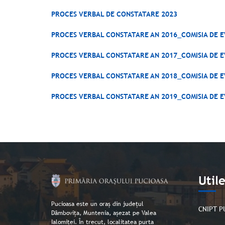
PROCES VERBAL DE CONSTATARE 2023
PROCES VERBAL CONSTATARE AN 2016_COMISIA DE E
PROCES VERBAL CONSTATARE AN 2017_COMISIA DE E
PROCES VERBAL CONSTATARE AN 2018_COMISIA DE E
PROCES VERBAL CONSTATARE AN 2019_COMISIA DE E
Util
Pucioasa este un oraș din județul
CNIPT P
Dâmbovița, Muntenia, așezat pe Valea
Ialomiței. În trecut, localitatea purta