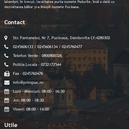
Ialomiței. În trecut, localitatea purta numele Podurile, însă o dată cu
dezvoltarea băilor și-a însușit numele Pucioasa.
Contact
Str. Fantanelor, Nr 7, Pucioasa, Dambovita Cf:4280302
0245606133 / 0245606134 / 0245760477
Telefon Verde - 0800800326
Politia Locala - 0732172544
Fax - 0245760476
info@primpuc.ro
Luni – Miercuri: 08:00 – 16:30
Joi: 08:00 – 18:30
Vineri: 08:00 – 14:00
Utile