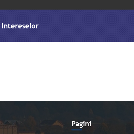
 Intereselor
e
Pagini