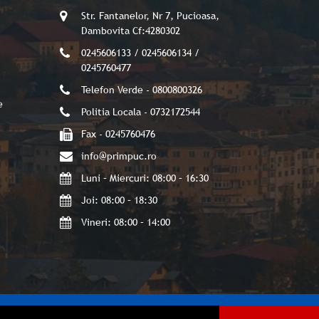
Str. Fantanelor, Nr 7, Pucioasa,
Dambovita Cf:4280302
0245606133 / 0245606134 /
0245760477
Telefon Verde - 0800800326
e
Politia Locala - 0732172544
Fax - 0245760476
info@primpuc.ro
Luni – Miercuri: 08:00 – 16:30
Joi: 08:00 – 18:30
Vineri: 08:00 – 14:00