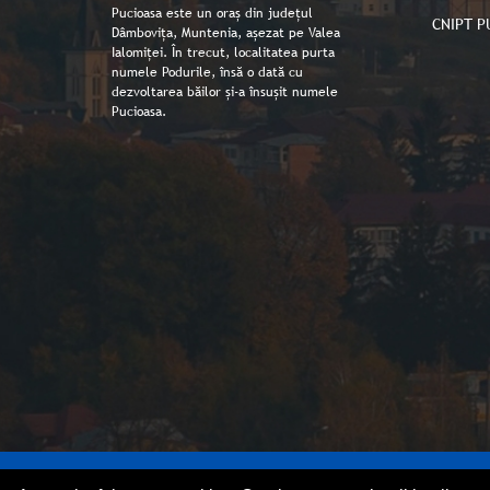
Pucioasa este un oraș din județul
CNIPT P
Dâmbovița, Muntenia, așezat pe Valea
Ialomiței. În trecut, localitatea purta
numele Podurile, însă o dată cu
dezvoltarea băilor și-a însușit numele
Pucioasa.
Copyright © Primaria orașului Pucioasa 2026