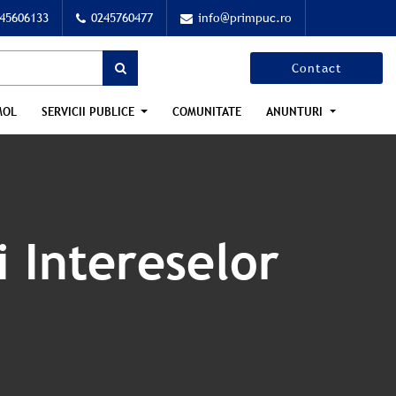
45606133
0245760477
info@primpuc.ro
Contact
MOL
SERVICII PUBLICE
COMUNITATE
ANUNTURI
i Intereselor