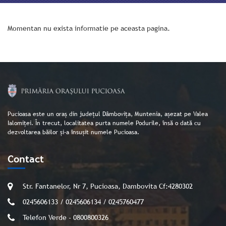
Momentan nu exista informatie pe aceasta pagina.
Pucioasa este un oraș din județul Dâmbovița, Muntenia, așezat pe Valea
Ialomiței. În trecut, localitatea purta numele Podurile, însă o dată cu
dezvoltarea băilor și-a însușit numele Pucioasa.
Contact
Str. Fantanelor, Nr 7, Pucioasa, Dambovita Cf:4280302
0245606133 / 0245606134 / 0245760477
Telefon Verde - 0800800326