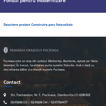
Fondul pentru modernizare
Descriere proiect Construire parc fotovoltaic
Pucioasa este un oraș din județul Dâmbovița, Muntenia, așezat pe Valea
Ialomiței. În trecut, localitatea purta numele Podurile, însă o dată cu
dezvoltarea băilor și-a însușit numele Pucioasa.
Contact
Str. Fantanelor, Nr 7, Pucioasa, Dambovita Cf:4280302
0245606133 / 0245606134 / 0245760477